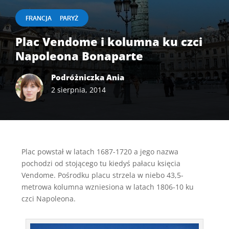
|
FRANCJA
PARYŻ
Plac Vendome i kolumna ku czci
Napoleona Bonaparte
Podróżniczka Ania
2 sierpnia, 2014
Plac powstał w latach 1687-1720 a jego nazwa
pochodzi od stojącego tu kiedyś pałacu księcia
Vendome. Pośrodku placu strzela w niebo 43,5-
metrowa kolumna wzniesiona w latach 1806-10 ku
czci Napoleona.