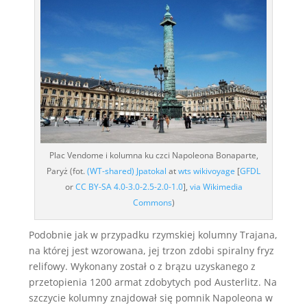
Plac Vendome i kolumna ku czci Napoleona Bonaparte,
Paryż (fot.
(WT-shared) Jpatokal
at
wts wikivoyage
[
GFDL
or
CC BY-SA 4.0-3.0-2.5-2.0-1.0
],
via Wikimedia
Commons
)
Podobnie jak w przypadku rzymskiej kolumny Trajana,
na której jest wzorowana, jej trzon zdobi spiralny fryz
relifowy. Wykonany został o z brązu uzyskanego z
przetopienia 1200 armat zdobytych pod Austerlitz. Na
szczycie kolumny znajdował się pomnik Napoleona w