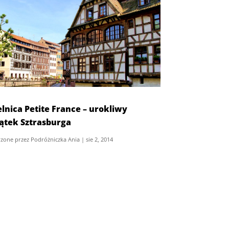
elnica Petite France – urokliwy
ątek Sztrasburga
zone przez
Podróżniczka Ania
|
sie 2, 2014