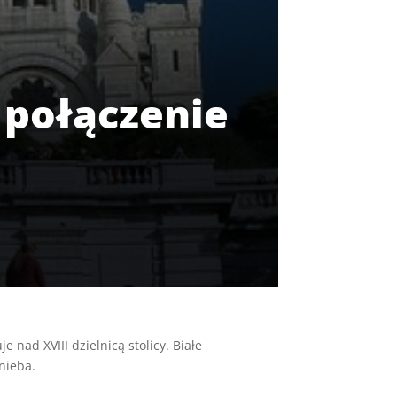
 połączenie
nad XVIII dzielnicą stolicy. Białe
nieba.