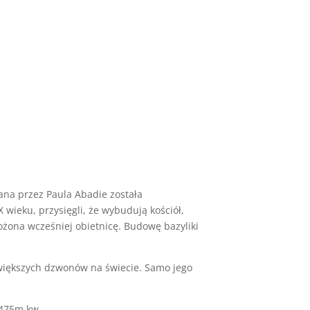
na przez Paula Abadie została
wieku, przysięgli, że wybudują kościół,
złożona wcześniej obietnicę. Budowę bazyliki
ajwiększych dzwonów na świecie. Samo jego
 475m kw.