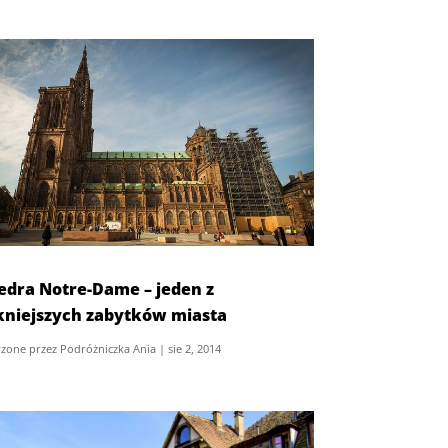
edra Notre-Dame – jeden z
kniejszych zabytków miasta
zone przez
Podróżniczka Ania
|
sie 2, 2014