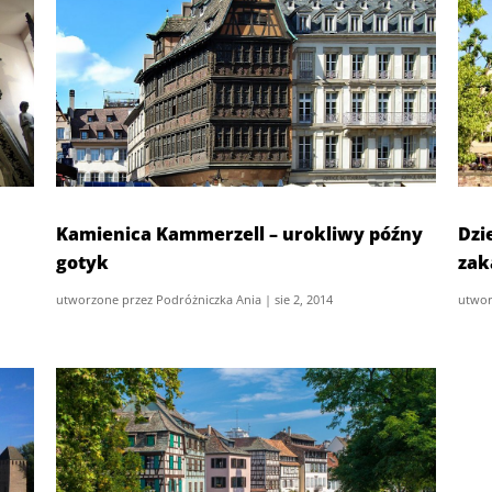
Kamienica Kammerzell – urokliwy późny
Dzi
gotyk
zak
utworzone przez
Podróżniczka Ania
|
sie 2, 2014
utwor