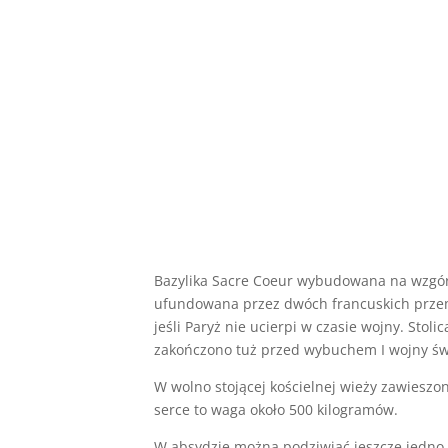
Bazylika Sacre Coeur wybudowana na wzgórz
ufundowana przez dwóch francuskich przemys
jeśli Paryż nie ucierpi w czasie wojny. Stol
zakończono tuż przed wybuchem I wojny św
W wolno stojącej kościelnej wieży zawieszo
serce to waga około 500 kilogramów.
W absydzie można podziwiać jeszcze jedno „