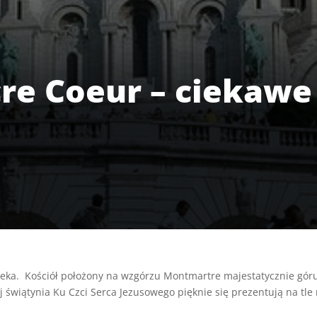
cre Coeur – ciekawe
leka. Kościół położony na wzgórzu Montmartre majestatycznie góruje 
 świątynia Ku Czci Serca Jezusowego pięknie się prezentują na tle 