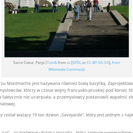
Sacre Coeur, Paryż (
Tomík
from
cs
[
GFDL
or
CC-BY-SA-3.0
],
from
Wikimedia Commons
)
u Montmartre jest nazywana również białą bazyliką. Zaprojektowa
łowców, którzy w czasie wojny francusko-pruskiej pod koniec XIX 
ica faktycznie nie ucierpiała, a przemysłowcy postanowili wypełnić 
iatowej.
ny został ważący 19 ton dzwon „Savoyarde”, który jest jednym z n
naj” – to misternie ułożona mozaika , która zajmuje powierzchnię