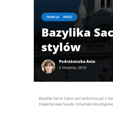
|
FRANCJA
PARYŻ
Bazylika Sa
stylów
Podróżniczka Ania
2 sierpnia, 2014
Bazylika Sacre Coeur jest widoczna już z da
trawertynowe fasady romańsko-bizantyjskiej