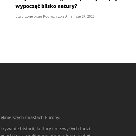
wypocząć blisko natury?
utworzone przez
Podróżniczka Ania
|
cze 27, 2025
iękniejszych miastach Europy.
krywanie historii, kultury i niezwykłych ludzi.
awostki oraz praktyczne porady, które ułatwią