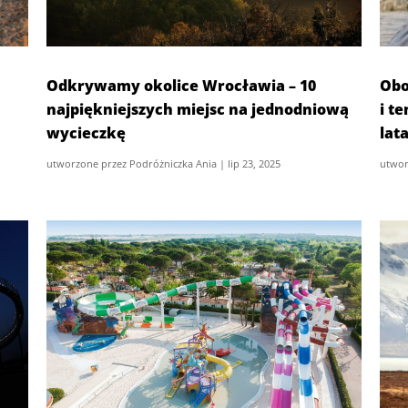
Odkrywamy okolice Wrocławia – 10
Obo
najpiękniejszych miejsc na jednodniową
i t
wycieczkę
lat
utworzone przez
Podróżniczka Ania
|
lip 23, 2025
utwor