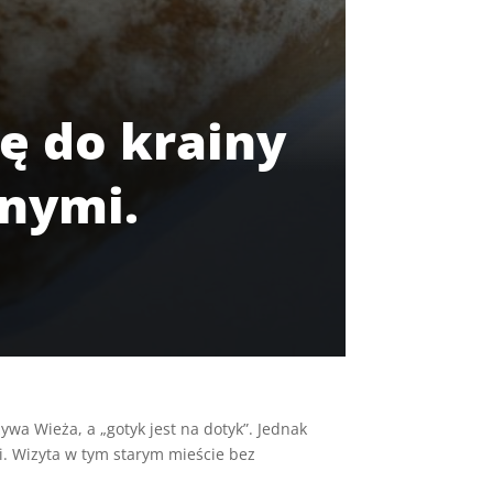
ię do krainy
nymi.
zywa Wieża, a „gotyk jest na dotyk”. Jednak
i. Wizyta w tym starym mieście bez