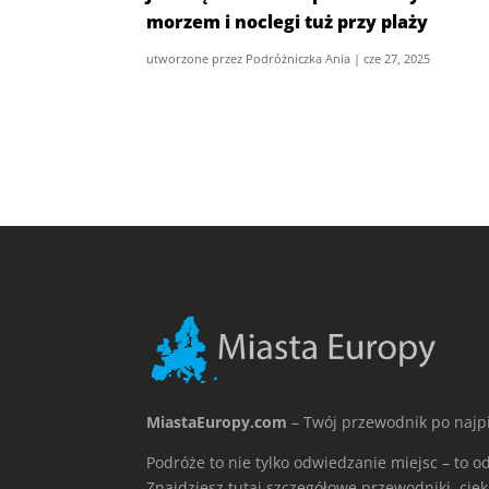
morzem i noclegi tuż przy plaży
utworzone przez
Podróżniczka Ania
|
cze 27, 2025
MiastaEuropy.com
– Twój przewodnik po najp
Podróże to nie tylko odwiedzanie miejsc – to od
Znajdziesz tutaj szczegółowe przewodniki, ciek