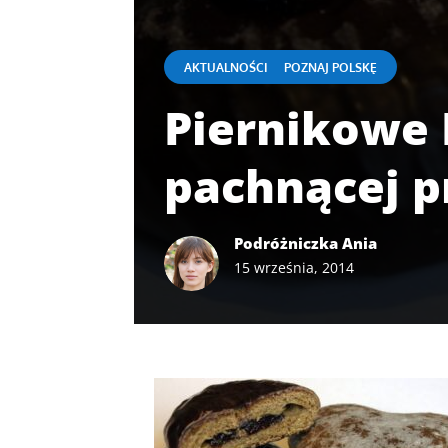
|
AKTUALNOŚCI
POZNAJ POLSKĘ
Piernikowe M
pachnącej 
Podróżniczka Ania
15 września, 2014