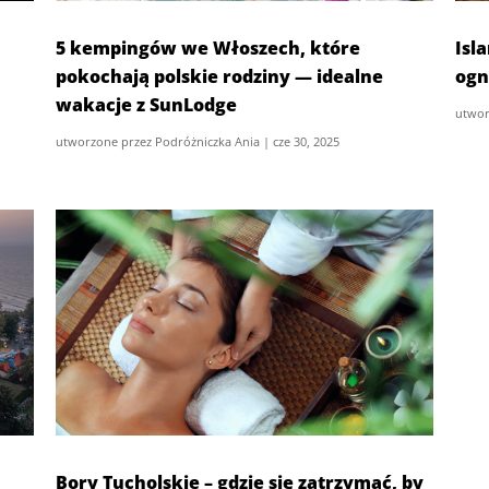
5 kempingów we Włoszech, które
Isl
pokochają polskie rodziny — idealne
ogn
wakacje z SunLodge
utwor
utworzone przez
Podróżniczka Ania
|
cze 30, 2025
Bory Tucholskie – gdzie się zatrzymać, by