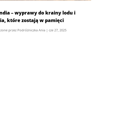
andia – wyprawy do krainy lodu i
ia, które zostają w pamięci
zone przez
Podróżniczka Ania
|
cze 27, 2025