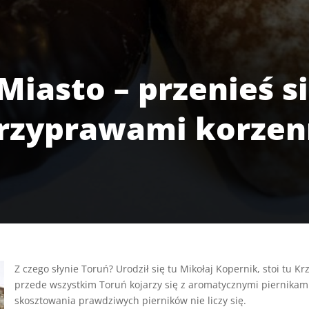
iasto – przenieś s
przyprawami korzen
Z czego słynie Toruń? Urodził się tu Mikołaj Kopernik, stoi tu Kr
przede wszystkim Toruń kojarzy się z aromatycznymi piernikam
skosztowania prawdziwych pierników nie liczy się.