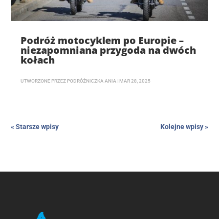
Podróż motocyklem po Europie –
niezapomniana przygoda na dwóch
kołach
UTWORZONE PRZEZ
PODRÓŻNICZKA ANIA
|
MAR 28, 2025
« Starsze wpisy
Kolejne wpisy »