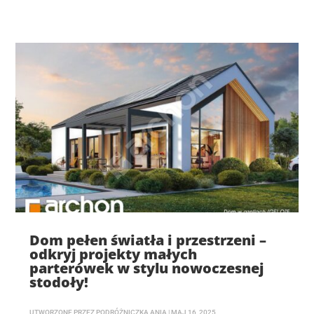
Dom pełen światła i przestrzeni –
odkryj projekty małych
parterówek w stylu nowoczesnej
stodoły!
UTWORZONE PRZEZ
PODRÓŻNICZKA ANIA
|
MAJ 16, 2025