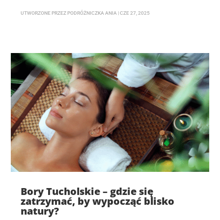
UTWORZONE PRZEZ
PODRÓŻNICZKA ANIA
|
CZE 27, 2025
Bory Tucholskie – gdzie się
zatrzymać, by wypocząć blisko
natury?