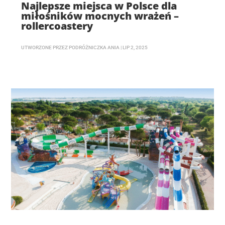
Najlepsze miejsca w Polsce dla
miłośników mocnych wrażeń –
rollercoastery
UTWORZONE PRZEZ
PODRÓŻNICZKA ANIA
|
LIP 2, 2025