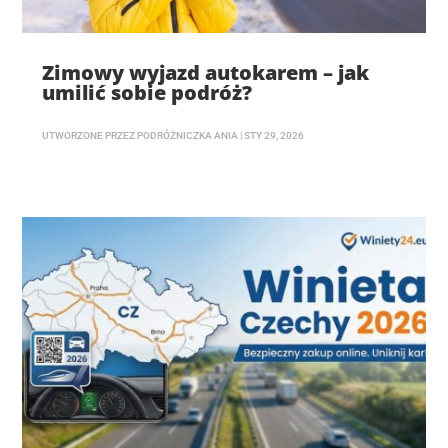
Zimowy wyjazd autokarem – jak
umilić sobie podróż?
UTWORZONE PRZEZ
PODRÓŻNICZKA ANIA
|
STY 29, 2026