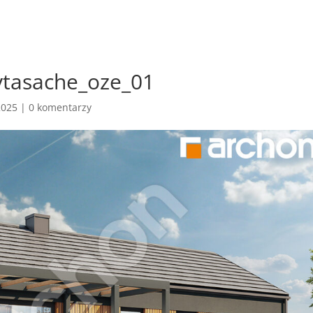
tasache_oze_01
2025
|
0 komentarzy