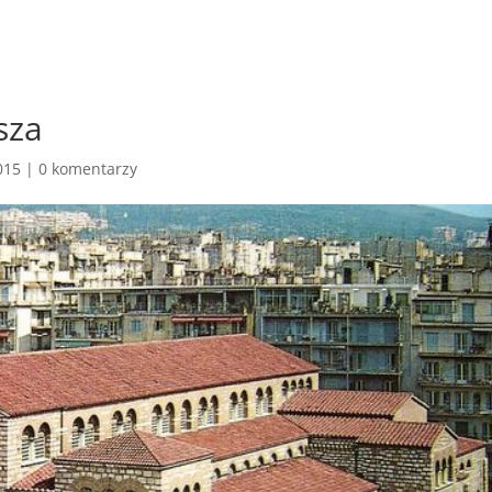
sza
015
|
0 komentarzy