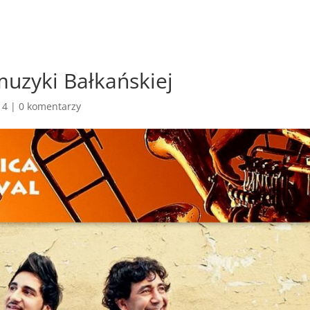
uzyki Bałkańskiej
14
|
0 komentarzy